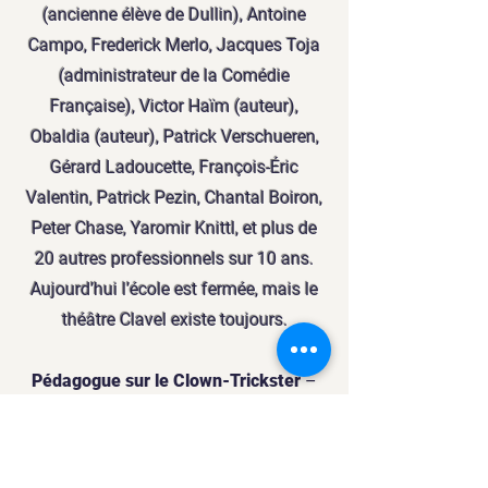
(ancienne élève de Dullin), Antoine
Campo, Frederick Merlo, Jacques Toja
(administrateur de la Comédie
Française), Victor Haïm (auteur),
Obaldia (auteur), Patrick Verschueren,
Gérard Ladoucette, François-Éric
Valentin, Patrick Pezin, Chantal Boiron,
Peter Chase, Yaromir Knittl, et plus de
20 autres professionnels sur 10 ans.
Aujourd’hui l’école est fermée, mais le
théâtre Clavel existe toujours.
Pédagogue sur le Clown-Trickster
–
Avignon – Paris – Brest - Fondateur du
jour du Clown au festival d’Avignon
avec Alain Léonard (pendant 4 ans),