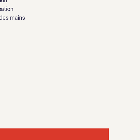
tion
sation
l des mains