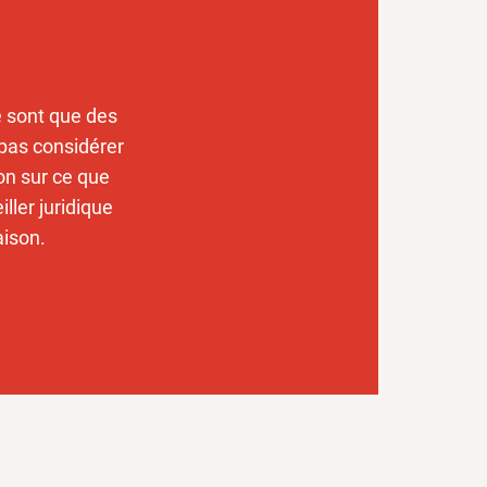
e sont que des
 pas considérer
n sur ce que
ler juridique
aison.