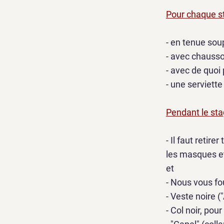
Pour chaque s
- en tenue soup
- avec chausso
- avec de quoi
- une serviette
Pendant le sta
- Il faut retir
les masques et
et
- Nous vous fou
- Veste noire ("
- Col noir, po