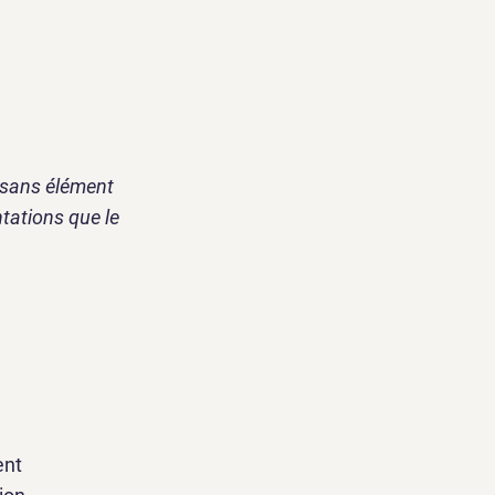
, sans élément
ntations que le
ent