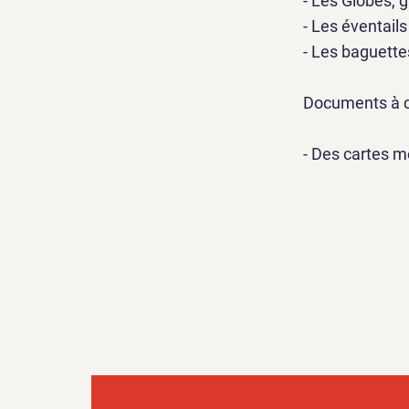
- Les Globes, g
- Les éventails
- Les baguette
Documents à c
- Des cartes me