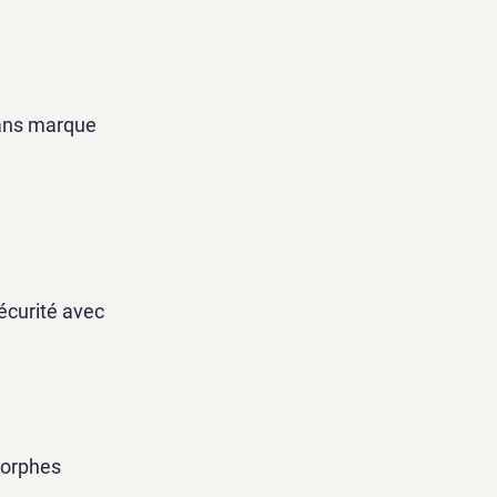
sans marque
sécurité avec
amorphes