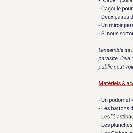
- "Capel" (col
- Cagoule pou
- Deux paires
- Un miroir pe
- Si nous sort
L'ensemble de l
parasite. Cela 
public peut voi
Matériels & ac
- Un podomètre
- Les battons 
- Les "élastiba
- Les planches